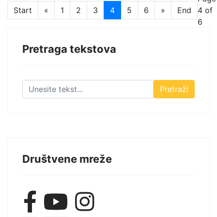
Start
«
1
2
3
4
5
6
»
End
4 of
6
Pretraga tekstova
Pretraži
Društvene mreže